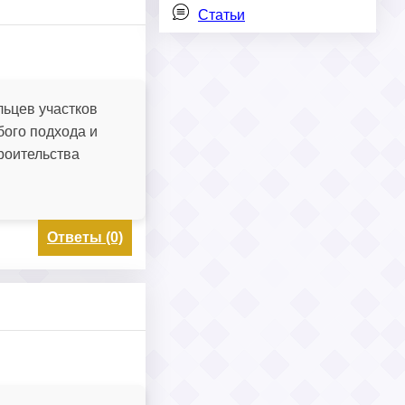
Статьи
льцев участков
бого подхода и
роительства
Ответы (0)