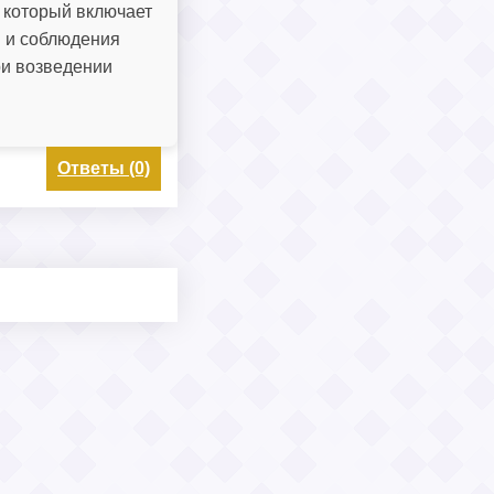
 который включает
в и соблюдения
ри возведении
Ответы (0)