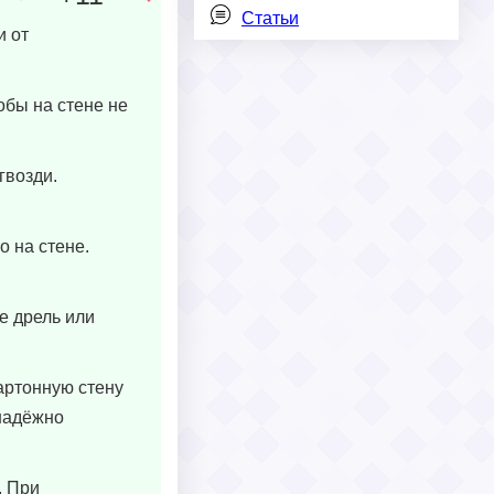
Статьи
и от
обы на стене не
гвозди.
о на стене.
е дрель или
артонную стену
 надёжно
. При