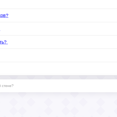
ков?
?
ить?
й стене?