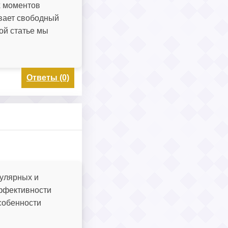
х моментов
ивает свободный
ой статье мы
Ответы (0)
пулярных и
эффективности
собенности