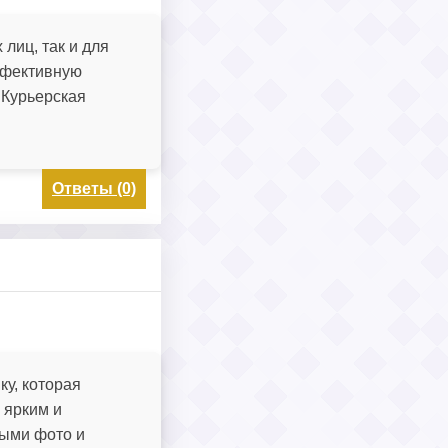
лиц, так и для
ффективную
 Курьерская
Ответы (0)
ку, которая
 ярким и
ными фото и