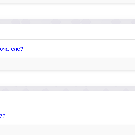
лючателе?
ой?