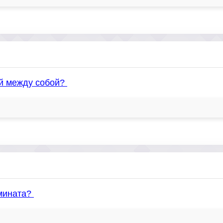
ой между собой?
амината?