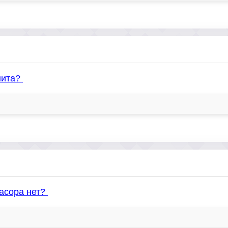
нита?
засора нет?