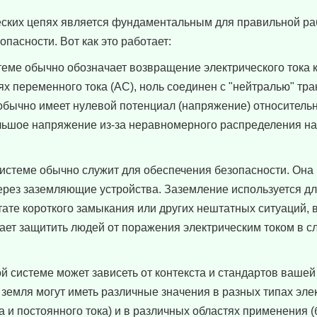
ческих цепях является фундаментальным для правильной р
пасности. Вот как это работает:
стеме обычно обозначает возвращение электрического тока к
х переменного тока (AC), ноль соединен с "нейтралью" т
ь обычно имеет нулевой потенциал (напряжение) относительн
ольшое напряжение из-за неравномерного распределения на
системе обычно служит для обеспечения безопасности. Она
ерез заземляющие устройства. Заземление используется дл
тате короткого замыкания или других нештатных ситуаций, в
ает защитить людей от поражения электрическим током в с
й системе может зависеть от контекста и стандартов вашей
и земля могут иметь различные значения в разных типах эле
ка и постоянного тока) и в различных областях применения 