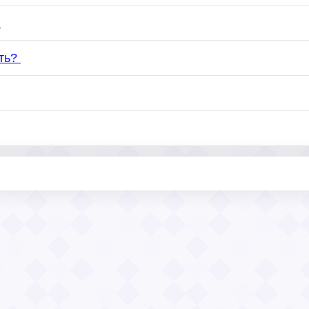
?
ить?