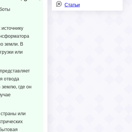
Статьи
аботы
 источнику
рансформатора
о земли. В
грузки или
 представляет
я отвода
 землю, где он
лучае
 страны или
ктрических
(бытовая