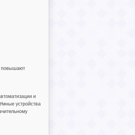
но повышают
автоматизации и
 Умные устройства
начительному