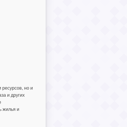
 ресурсов, но и
за и других
е
ь жилья и