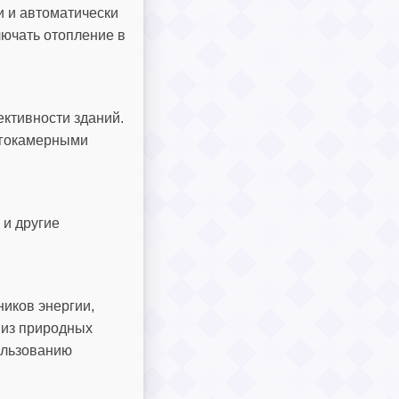
и и автоматически
лючать отопление в
ктивности зданий.
огокамерными
 и другие
иков энергии,
 из природных
ользованию