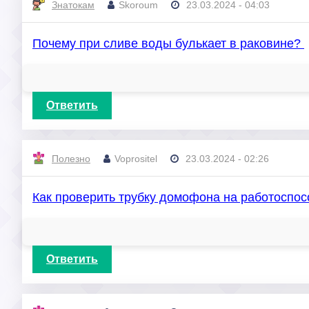
Знатокам
Skoroum
23.03.2024 - 04:03
Почему при сливе воды булькает в раковине?
Ответить
Полезно
Voprositel
23.03.2024 - 02:26
Как проверить трубку домофона на работоспо
Ответить